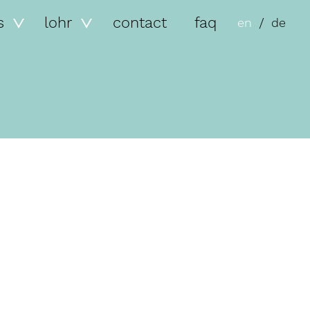
s
lohr
contact
faq
en
de