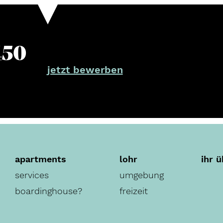
450
jetzt bewerben
apartments
lohr
ihr 
services
umgebung
boardinghouse?
freizeit