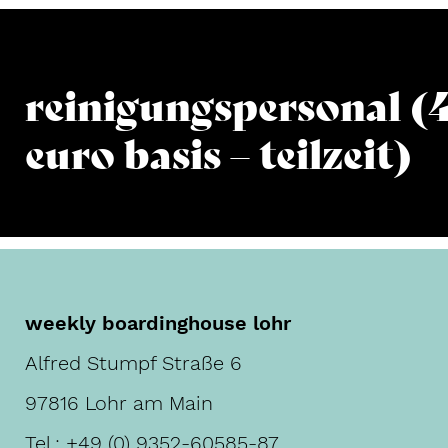
reinigungspersonal (
euro basis – teilzeit)
weekly boardinghouse lohr
Alfred Stumpf Straße 6
97816 Lohr am Main
Tel.:
+49 (0) 9352-60585-87