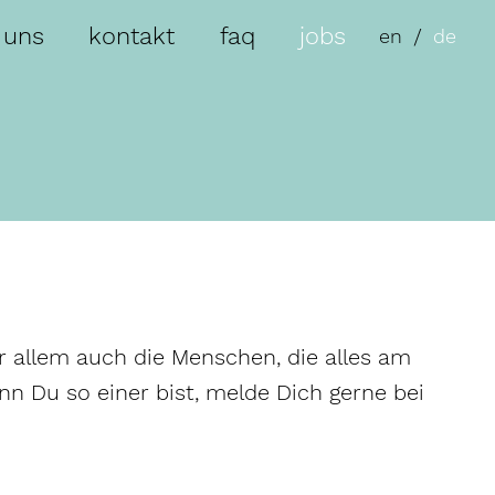
 uns
kontakt
faq
jobs
en
de
r allem auch die Menschen, die alles am
n Du so einer bist, melde Dich gerne bei