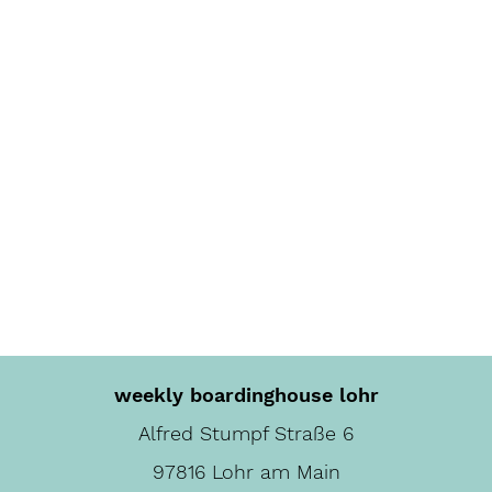
weekly boardinghouse lohr
Alfred Stumpf Straße 6
97816 Lohr am Main